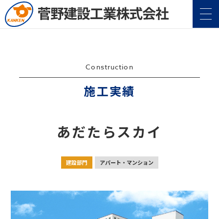
Construction
施工実績
企業情報
Company
あだたらスカイ
事業案内
Service
建設部門
アパート・マンション
施工実績
Construction
地域・社会貢献
CSR