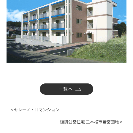
社内活動
Topics
お知らせ
広報誌
最新技術の革新
関連リンク
プライバシーポリシー
一覧へ
< セレーノ・Ⅱマンション
復興公営住宅 二本松市若宮団地 >