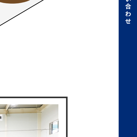
お問い合わせ
脚立作
脚立作業時のぐら