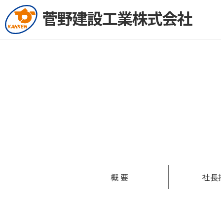
概 要
社長