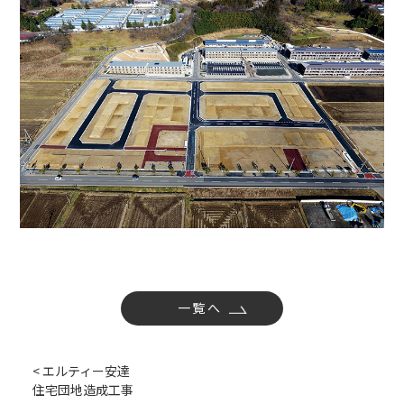
社内活動
Topics
お知らせ
広報誌
最新技術の革新
関連リンク
プライバシーポリシー
一覧へ
< エルティー安達
住宅団地造成工事