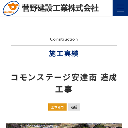
Construction
施工実績
企業情報
Company
コモンステージ安達南 造成
事業案内
Service
工事
施工実績
Construction
土木部門
造成
地域・社会貢献
CSR