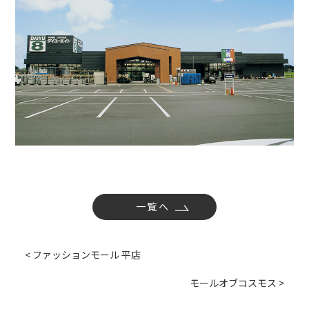
社内活動
Topics
お知らせ
広報誌
最新技術の革新
関連リンク
プライバシーポリシー
一覧へ
< ファッションモール 平店
モールオブコスモス >