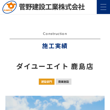
Construction
施工実績
企業情報
Company
ダイユーエイト 鹿島店
事業案内
Service
建設部門
商業施設
施工実績
Construction
地域・社会貢献
CSR