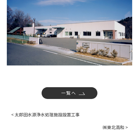
社内活動
Topics
お知らせ
広報誌
最新技術の革新
関連リンク
プライバシーポリシー
一覧へ
< 太郎田水源浄水処理施設設置工事
㈱東北高和 >