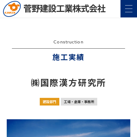
Construction
施工実績
企業情報
Company
㈱国際漢方研究所
事業案内
Service
建設部門
工場・倉庫・事務所
施工実績
Construction
地域・社会貢献
CSR