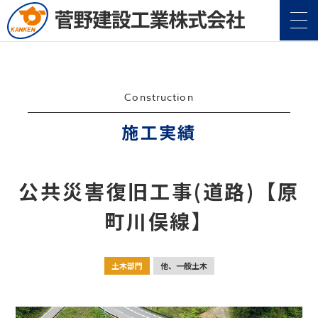
Construction
施工実績
企業情報
Company
公共災害復旧工事(道路)【原
事業案内
Service
町川俣線】
施工実績
Construction
土木部門
他、一般土木
地域・社会貢献
CSR