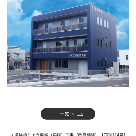
社内活動
Topics
お知らせ
広報誌
最新技術の革新
関連リンク
プライバシーポリシー
一覧へ
< 道路橋りょう整備（再復）工事（改良舗装）【国道114号】