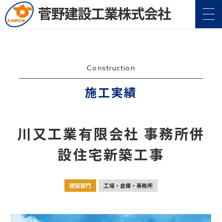
Construction
施工実績
企業情報
Company
川又工業有限会社 事務所併
事業案内
Service
設住宅新築工事
施工実績
Construction
建設部門
工場・倉庫・事務所
地域・社会貢献
CSR