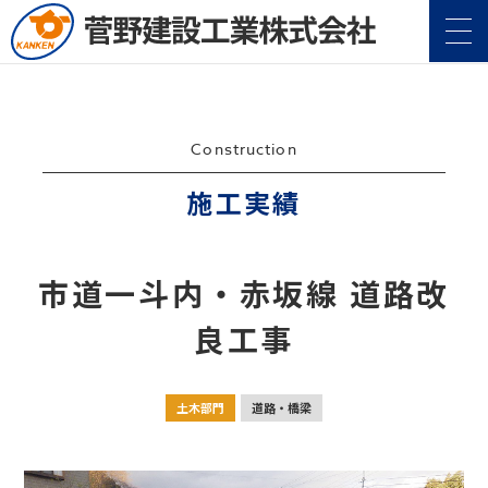
Construction
施工実績
企業情報
Company
市道一斗内・赤坂線 道路改
事業案内
Service
良工事
施工実績
Construction
土木部門
道路・橋梁
地域・社会貢献
CSR