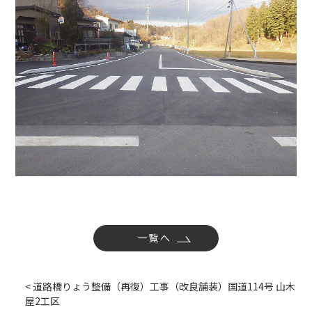
社内活動
Topics
お知らせ
広報誌
最新技術の革新
関連リンク
プライバシーポリシー
一覧へ
< 道路橋りょう整備（再復）工事（改良舗装）国道114号 山木
屋2工区