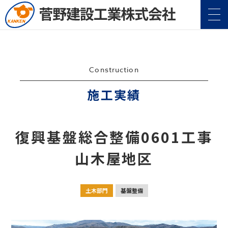
Construction
施工実績
企業情報
Company
復興基盤総合整備0601工事
事業案内
Service
山木屋地区
施工実績
Construction
土木部門
基盤整備
地域・社会貢献
CSR