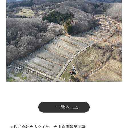
社内活動
Topics
お知らせ
広報誌
最新技術の革新
関連リンク
プライバシーポリシー
一覧へ
< 株式会社大広タイヤ 大山倉庫新築工事