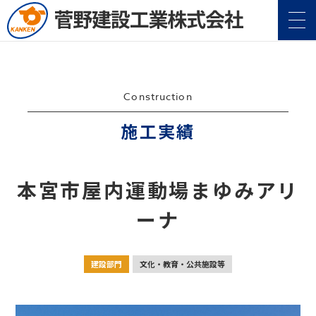
Construction
施工実績
企業情報
Company
本宮市屋内運動場まゆみアリ
事業案内
Service
ーナ
施工実績
Construction
建設部門
文化・教育・公共施設等
地域・社会貢献
CSR