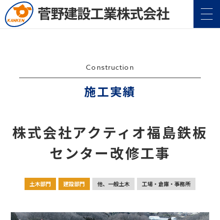
Construction
施工実績
企業情報
Company
株式会社アクティオ福島鉄板
事業案内
Service
センター改修工事
施工実績
Construction
土木部門
建設部門
他、一般土木
工場・倉庫・事務所
地域・社会貢献
CSR