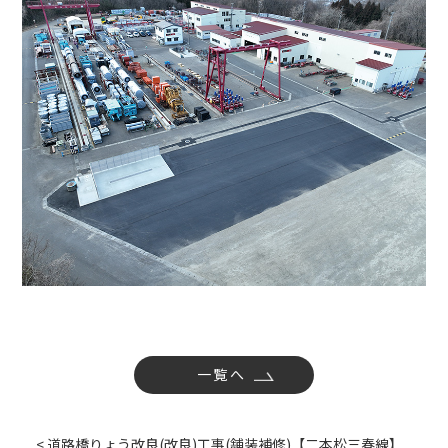
社内活動
Topics
お知らせ
広報誌
最新技術の革新
関連リンク
プライバシーポリシー
一覧へ
< 道路橋りょう改良(改良)工事(舗装補修)【二本松三春線】