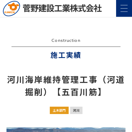
Construction
施工実績
企業情報
Company
河川海岸維持管理工事（河道
事業案内
Service
掘削）【五百川筋】
施工実績
Construction
土木部門
河川
地域・社会貢献
CSR