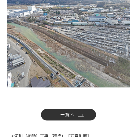
社内活動
Topics
お知らせ
広報誌
最新技術の革新
関連リンク
プライバシーポリシー
一覧へ
< 河川（補助）工事（護岸）【五百川筋】