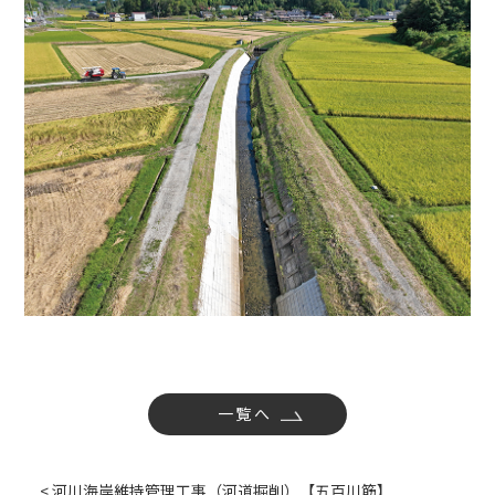
社内活動
Topics
お知らせ
広報誌
最新技術の革新
関連リンク
プライバシーポリシー
一覧へ
< 河川海岸維持管理工事（河道掘削）【五百川筋】