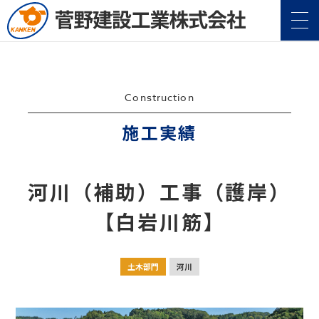
Construction
施工実績
企業情報
Company
河川（補助）工事（護岸）
事業案内
Service
【白岩川筋】
施工実績
Construction
土木部門
河川
地域・社会貢献
CSR