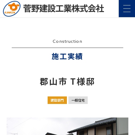
Construction
施工実績
企業情報
Company
郡山市 T様邸
事業案内
Service
建設部門
一般住宅
施工実績
Construction
地域・社会貢献
CSR