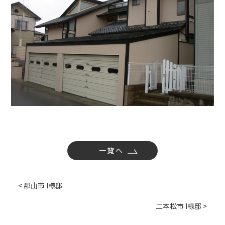
社内活動
Topics
お知らせ
広報誌
最新技術の革新
関連リンク
プライバシーポリシー
一覧へ
< 郡山市 I様邸
二本松市 I様邸 >