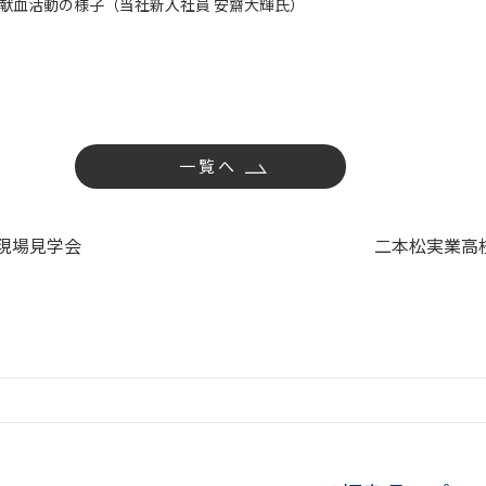
献血活動の様子（当社新入社員 安齋大輝氏）
一覧へ
現場見学会
二本松実業高