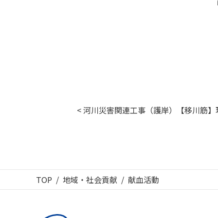
< 河川災害関連工事（護岸）【移川筋】
TOP
地域・社会貢献
献血活動