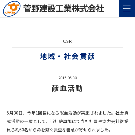
CSR
地域・社会貢献
企業情報
Company
2015.05.30
献血活動
事業案内
Service
施工実績
Construction
5月30日、今年1回目になる献血活動が実施されました。社会貢
地域・社会貢献
献活動の一環として、当社駐車場にて当社社員や協力会社従業
CSR
員ら約60名から命を繋ぐ貴重な善意が寄せられました。