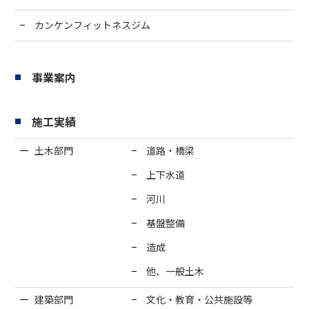
カンケンフィットネスジム
社内活動
Topics
お知らせ
広報誌
最新技術の革新
事業案内
関連リンク
プライバシーポリシー
施工実績
土木部門
道路・橋梁
上下水道
河川
基盤整備
造成
他、一般土木
建築部門
文化・教育・公共施設等