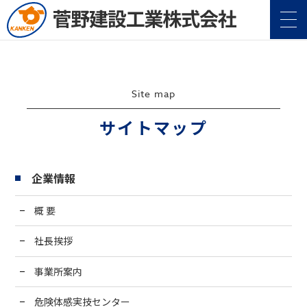
Site map
サイトマップ
企業情報
企業情報
Company
概 要
事業案内
Service
社長挨拶
施工実績
Construction
事業所案内
危険体感実技センター
地域・社会貢献
CSR