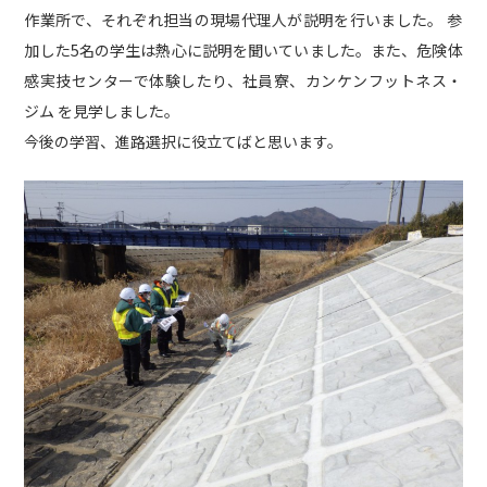
地域・社会貢献
作業所で、それぞれ担当の現場代理人が説明を行いました。 参
CSR
加した5名の学生は熱心に説明を聞いていました。また、危険体
社内活動
感実技センターで体験したり、社員寮、カンケンフットネス・
Topics
ジム を見学しました。
お知らせ
広報誌
最新技術の革新
今後の学習、進路選択に役立てばと思います。
関連リンク
プライバシーポリシー