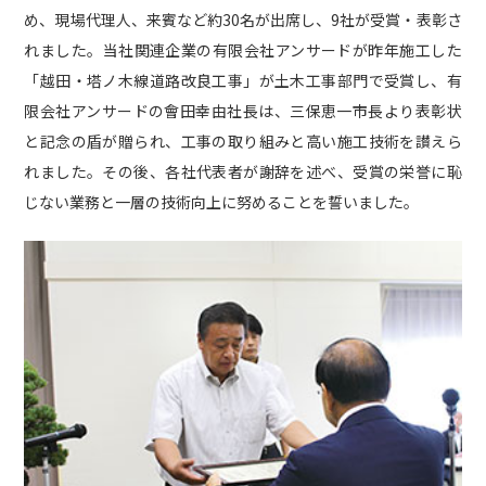
め、現場代理人、来賓など約30名が出席し、9社が受賞・表彰さ
社内活動
Topics
れました。当社関連企業の有限会社アンサードが昨年施工した
「越田・塔ノ木線道路改良工事」が土木工事部門で受賞し、有
お知らせ
広報誌
最新技術の革新
限会社アンサードの會田幸由社長は、三保恵一市長より表彰状
と記念の盾が贈られ、工事の取り組みと高い施工技術を讃えら
関連リンク
プライバシーポリシー
れました。その後、各社代表者が謝辞を述べ、受賞の栄誉に恥
じない業務と一層の技術向上に努めることを誓いました。