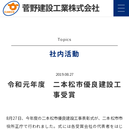
Topics
社内活動
企業情報
2019.08.27
Company
令和元年度 二本松市優良建設工
事業案内
Service
事受賞
施工実績
Construction
8月27日、今年度の二本松市優良建設工事表彰式が、二本松市市
地域・社会貢献
CSR
役所正庁で行われました。式には各受賞会社の代表者をはじ