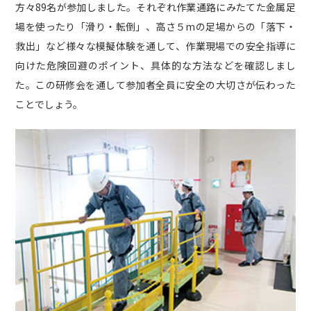
方々89名が参加しました。それぞれ作業通路にみたてた金属足
社内活動
場を使ったり「滑り・転倒」、高さ５mの足場からの「落下・
Topics
救出」など様々な模擬体験を通して、作業現場での安全指導に
お知らせ
広報誌
最新技術の革新
向けた危険回避のポイント、具体的な方法などを確認しまし
た。この研修会を通して参加者全員に安全の大切さが伝わった
関連リンク
プライバシーポリシー
ことでしょう。