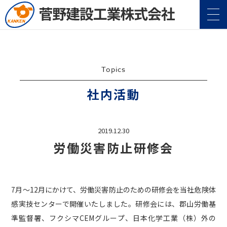
Topics
社内活動
企業情報
2019.12.30
Company
労働災害防止研修会
事業案内
Service
施工実績
Construction
7月〜12月にかけて、労働災害防止のための研修会を当社危険体
感実技センターで開催いたしました。研修会には、郡山労働基
地域・社会貢献
準監督署、フクシマCEMグループ、日本化学工業（株）外の
CSR