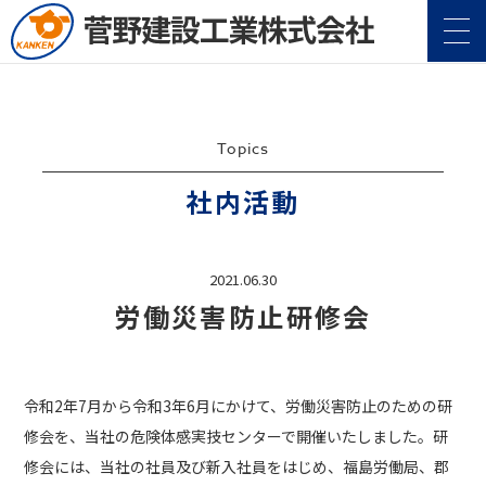
Topics
社内活動
2021.06.30
企業情報
Company
労働災害防止研修会
事業案内
Service
令和2年7月から令和3年6月にかけて、労働災害防止のための研
施工実績
Construction
修会を、当社の危険体感実技センターで開催いたしました。研
修会には、当社の社員及び新入社員をはじめ、福島労働局、郡
地域・社会貢献
CSR