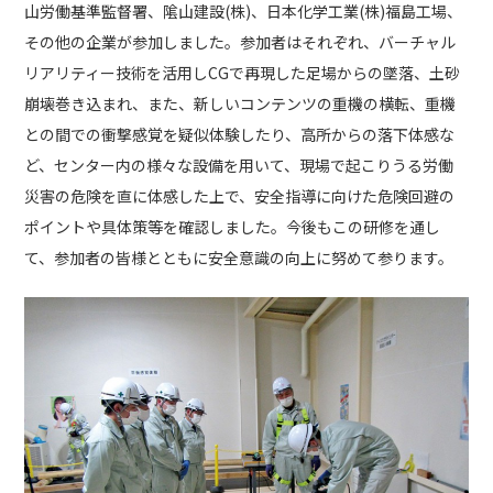
山労働基準監督署、隂山建設(株)、日本化学工業(株)福島工場、
その他の企業が参加しました。参加者はそれぞれ、バーチャル
社内活動
Topics
リアリティー技術を活用しCGで再現した足場からの墜落、土砂
崩壊巻き込まれ、また、新しいコンテンツの重機の横転、重機
お知らせ
広報誌
最新技術の革新
との間での衝撃感覚を疑似体験したり、高所からの落下体感な
関連リンク
プライバシーポリシー
ど、センター内の様々な設備を用いて、現場で起こりうる労働
災害の危険を直に体感した上で、安全指導に向けた危険回避の
ポイントや具体策等を確認しました。今後もこの研修を通し
て、参加者の皆様とともに安全意識の向上に努めて参ります。