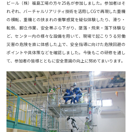
ビール（株）福島工場の方々25名が参加しました。参加者はそ
れぞれ、バーチャルリアリティ技術を活用しCGで再現した重機
社内活動
Topics
の横転、重機との挟まれの衝撃感覚を疑似体験したり、滑り・
転倒、脚立作業、安全帯ぶら下がり、墜落・飛来・落下体験な
お知らせ
広報誌
最新技術の革新
ど、センター内の様々な設備を用いて、現場で起こりうる労働
関連リンク
プライバシーポリシー
災害の危険を直に体感した上で、安全指導に向けた危険回避の
ポイントや具体策などを確認しました。今後もこの研修を通し
て、参加者の皆様とともに安全意識の向上に努めてまいります。