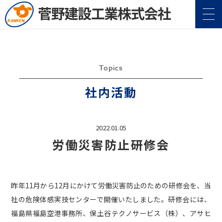
Topics
社内活動
2022.01.05
企業情報
Company
労働災害防止研修会
事業案内
Service
昨年11月から12月にかけて労働災害防止のための研修会を、当
施工実績
Construction
社の危険体感実技センターで開催いたしました。研修会には、
福島県福島空港事務所、保土谷テクノサービス（株）、アサヒ
地域・社会貢献
CSR