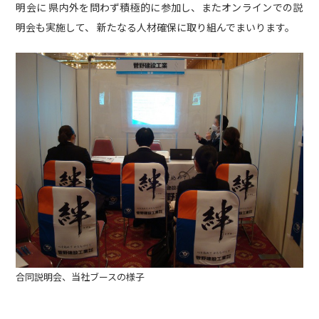
明会に 県内外を問わず積極的に参加し、またオンラインでの説
社内活動
Topics
明会も実施して、 新たなる人材確保に取り組んでまいります。
お知らせ
広報誌
最新技術の革新
関連リンク
プライバシーポリシー
合同説明会、当社ブースの様子