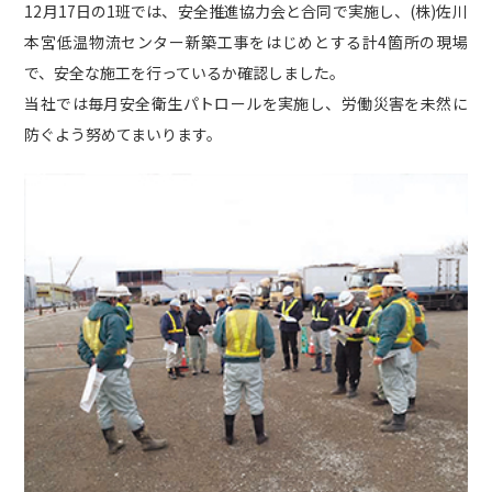
12月17日の1班では、安全推進協力会と合同で実施し、(株)佐川
社内活動
Topics
本宮低温物流センター新築工事をはじめとする計4箇所の現場
で、安全な施工を行っているか確認しました。
お知らせ
広報誌
最新技術の革新
当社では毎月安全衛生パトロールを実施し、労働災害を未然に
関連リンク
プライバシーポリシー
防ぐよう努めてまいります。