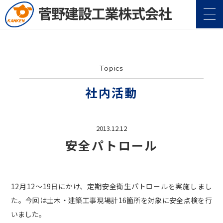
Topics
社内活動
企業情報
Company
2013.12.12
安全パトロール
事業案内
Service
施工実績
Construction
12月12～19日にかけ、定期安全衛生パトロールを実施しまし
た。今回は土木・建築工事現場計16箇所を対象に安全点検を行
地域・社会貢献
CSR
いました。