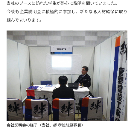
当社のブースに訪れた学生が熱心に説明を聞いていました。
社内活動
Topics
今後も企業説明会に積極的に参加し、新たなる人材確保に取り
組んでまいります。
お知らせ
広報誌
最新技術の革新
関連リンク
プライバシーポリシー
会社説明会の様子（当社、郷 孝雄総務課長）