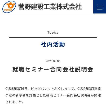
Topics
社内活動
企業情報
Company
2026.03.06
就職セミナー合同会社説明会
事業案内
Service
施工実績
Construction
令和8年3月6日、ビッグパレットふくしまにて、令和9年3月卒業
予定の新卒者を対象とした就職セミナー合同会社説明会が開催
地域・社会貢献
CSR
されました。