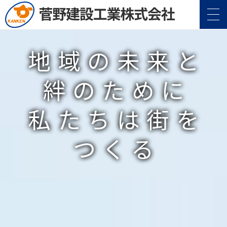
地域の未来と
絆のために
私たちは街を
つくる