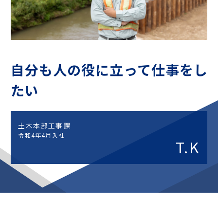
地域・社会貢献
CSR
社内活動
Topics
自分も人の役に立って仕事をし
お知らせ
広報誌
最新技術の革新
たい
関連リンク
プライバシーポリシー
土木本部工事課
令和4年4月入社
T.K