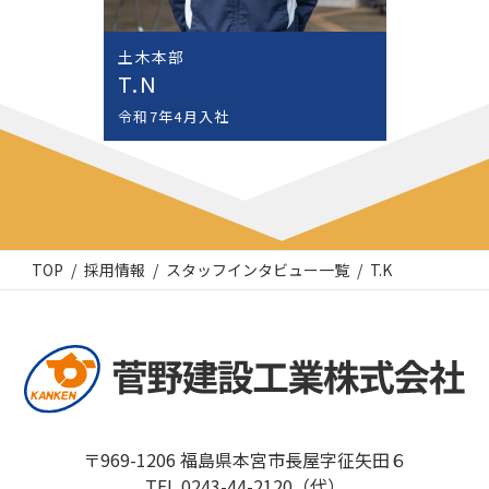
土木本部
土木
T.N
D.
令和7年4月入社
令和
TOP
採用情報
スタッフインタビュー一覧
T.K
〒969-1206 福島県本宮市長屋字征矢田６
TEL.0243-44-2120（代）