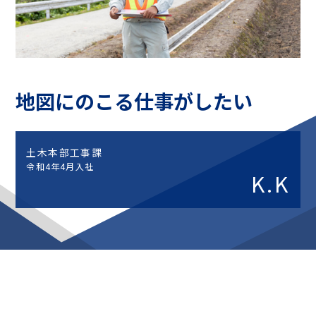
地域・社会貢献
CSR
社内活動
Topics
お知らせ
広報誌
最新技術の革新
地図にのこる仕事がしたい
関連リンク
プライバシーポリシー
土木本部工事課
令和4年4月入社
K.K