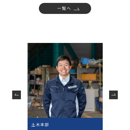
一覧へ
土木本部
土木